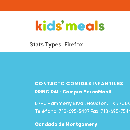
Stats Types:
Firefox
CONTACTO COMIDAS INFANTILES
PRINCIPAL: Campus ExxonMobil
8790 Hammerly Blvd., Houston, TX 7708
Teléfono:
713-695-5437
Fax:
713-695-754
Condado de Montgomery