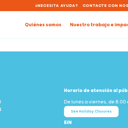
¿NECESITA AYUDA?
CONTACTE CON NO
Quiénes somos
Nuestro trabajo e impa
Horario de atención al púb
0
De lunes a viernes, de 8.00 
4
See Holiday Closures
EIN