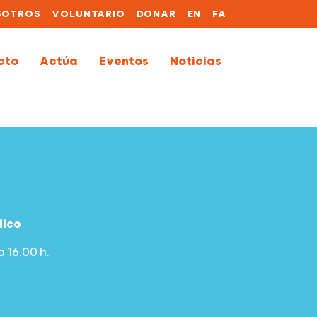
SOTROS
VOLUNTARIO
DONAR
EN
FA
cto
Actúa
Eventos
Noticias
lico
a 16.00 h.