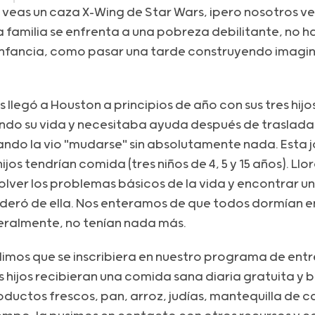
 veas un caza X-Wing de Star Wars, ¡pero nosotros v
familia se enfrenta a una pobreza debilitante, no h
 infancia, como pasar una tarde construyendo imagin
llegó a Houston a principios de año con sus tres hijo
ando su vida y necesitaba ayuda después de trasladar
cuando la vio "mudarse" sin absolutamente nada. Est
jos tendrían comida (tres niños de 4, 5 y 15 años). Llo
lver los problemas básicos de la vida y encontrar un
poderó de ella. Nos enteramos de que todos dormían en
eralmente, no tenían nada más.
imos que se inscribiera en nuestro programa de ent
 hijos recibieran una comida sana diaria gratuita y
oductos frescos, pan, arroz, judías, mantequilla de 