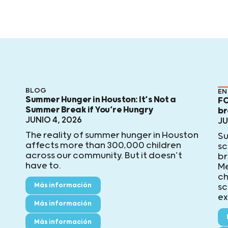
BLOG
EN
Summer Hunger in Houston: It’s Not a
FO
Summer Break if You’re Hungry
br
JUNIO 4, 2026
JU
The reality of summer hunger in Houston
Su
affects more than 300,000 children
sc
across our community. But it doesn’t
br
have to.
Me
ch
Más información
sc
ex
Más información
Más información