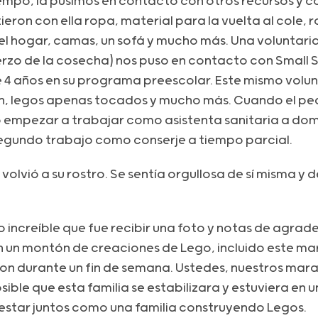
mpo, la pusimos en contacto con otros recursos y co
ron con ella ropa, material para la vuelta al cole, 
 el hogar, camas, un sofá y mucho más. Una voluntari
erzo de la cosecha) nos puso en contacto con Small 
e 4 años en su programa preescolar. Este mismo volu
ión, legos apenas tocados y mucho más. Cuando el pe
 empezar a trabajar como asistenta sanitaria a dom
egundo trabajo como conserje a tiempo parcial.
volvió a su rostro. Se sentía orgullosa de sí misma y d
 increíble que fue recibir una foto y notas de agrade
un montón de creaciones de Lego, incluido este mar
on durante un fin de semana. Ustedes, nuestros mara
sible que esta familia se estabilizara y estuviera en 
estar juntos como una familia construyendo Legos.