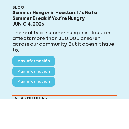
BLOG
Summer Hunger in Houston: It’s Not a
Summer Break if You’re Hungry
JUNIO 4, 2026
The reality of summer hunger in Houston
affects more than 300,000 children
across our community. But it doesn’t have
to.
Más información
Más información
Más información
EN LAS NOTICIAS
FOX26: Feeding area kids this summer break
JUNIO 2, 2026
Summer begins Friday when all area
school districts are officially on summer