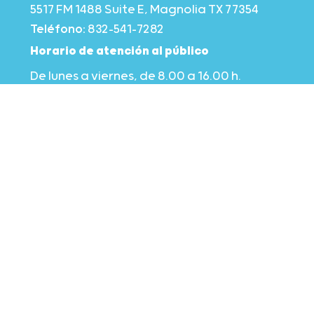
5517 FM 1488 Suite E, Magnolia TX 77354
Teléfono:
832-541-7282
Horario de atención al público
De lunes a viernes, de 8.00 a 16.00 h.
See Holiday Closures
EIN
76-0330447
Síguenos
Mantente en contacto
Suscríbase a nuestro boletín