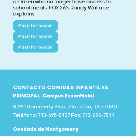
children who no longer have access to
school meals. FOX 26's Randy Wallace
explains.
Más información
Más información
Más información
CONTACTO COMIDAS INFANTILES
PRINCIPAL: Campus ExxonMobil
8790 Hammerly Blvd., Houston, TX 77080
Teléfono:
713-695-5437
Fax:
713-695-7544
Condado de Montgomery