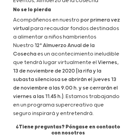
Eventos
,
Almuerzo de la cosecha
No se lo pierda
Acompáñenos en nuestro
por primera vez
virtual
para recaudar fondos destinados
a alimentar a niños hambrientos
Nuestro
12º Almuerzo Anual de la
Cosecha
es un acontecimiento ineludible
que tendrá lugar virtualmente el
Viernes,
13 de noviembre de 2020 (la rifa y la
subasta silenciosa se abrirán el jueves 13
de noviembre a las 9.00 h. y se cerrarán el
viernes a las 11.45 h.)
. Estamos trabajando
en un programa supercreativo que
seguro inspirará y entretendrá.
¿Tiene preguntas? Póngase en contacto
con nosotros